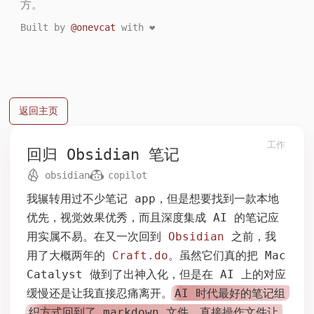
方。
Built by
@onevcat
with ❤️
返回主页
工作
回归 Obsidian 笔记
obsidian
copilot
2025年10月18日
我辗转用过不少笔记 app，但是想要找到一款本地
优先，视觉效果优秀，而且深度集成 AI 的笔记应
用实属不易。在又一次回到
Obsidian
之前，我
用了大概两年的
Craft.do
。虽然它们真的把 Mac
Catalyst 做到了出神入化，但是在 AI 上的对应
缓慢还是让我直接忍痛离开。
AI 时代最好的笔记组
织方式回到了 markdown 文件，直接操作文件让