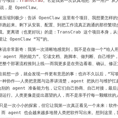
个小项目：
TransCrab
。它是我第一次认真地把“第一用户”从
确说，是 OpenClaw。
压缩到极少：告诉 OpenClaw 这里有个项目、我想要怎样
并跑起来。剩下从安装、配置、到把工作流真正跑通的那些繁琐
。更离谱（也更好玩）的是：TransCrab 这个项目本身，
里让 OpenClaw “写”的。
来说非常新奇：我第一次清晰地感觉到，我不是在做一个“给人用
给 agent 用的能力”。它读文档、跑脚本、做判断、自己维护
把整个部署流程推到上线——而我更多是在旁边看着、确认、修正
往前想一步，就会发现一件更有意思的事：也许不久以后，“写项
一种协作——人类把意图与边界讲清楚，agent 把执行与维护扛
能为别的 agent 准备能力包，让它们自己协商、自己对接，最
期运行。人类更像是提出愿望的人，而不是亲手拧每一颗螺丝的
ab 只是一次小小的探索，但它让我第一次真正看见一个未来：软
t，而 agent 也会越来越多地替人类把软件写出来。想到这里